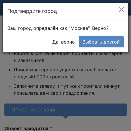
Подтвердите город
Личный кабинет
Тендеры
Создание тендера
Ваш город определён как "Москва". Верно?
Как работает сайт
Да, верно
Выбрать другой
Rabotniki.online не берет проценты с мастеров
и заказчиков.
Поиск мастеров осуществляется бесплатно
среди 40 000 строителей.
Заполните заявку и тут же строители начнут
присылать вам свои предложения.
Описание заказа
Объект находится