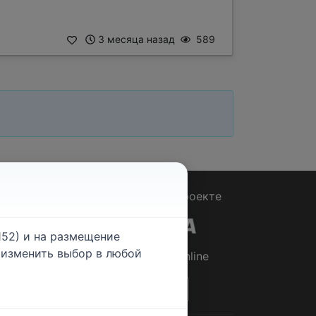
3 месяца назад
589
Вопрос - Ответ
|
О проекте
52) и на размещение
е изменить выбор в любой
© 2026
Rabotniki.online
ты