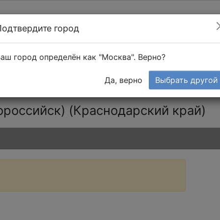
Подтвердите город
Найти мастера
т в 1-к квартире
аш город определён как "Москва". Верно?
Тендеры
Да, верно
Выбрать другой
российск) (Краснодарский край)