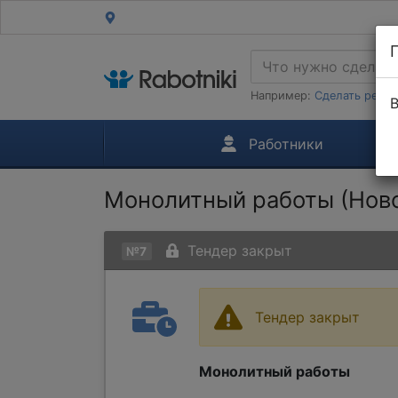
Например:
Сделать ремон
В
Работники
Монолитный работы (Ново
Тендер закрыт
№7
Тендер закрыт
Монолитный работы