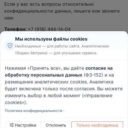
Если у вас есть вопросы относительно
конфиденциальности данных, пишите или звоните
нам:
Телефон:
+7 (918) 444-14-04
Мы используем файлы cookies
Необходимые — для работы сайта. Аналитические
(Яндекс.Метрика) — для улучшения сервиса.
Реклама
Правила
Нажимая «Принять все», вы даёте
согласие на
Пользовательское соглашение
обработку персональных данных
(ФЗ‑152) и на
Политика конфиденциальности
размещение аналитических cookies. Аналитика
Вопрос - Ответ
|
О проекте
будет включена только после согласия. Вы можете
изменить выбор в любой момент («Управление
cookies»).
© 2026
Rabotniki.online
Политика конфиденциальности
·
Настройки
Отклонить
Только необходимые