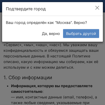
Подтвердите город
Ваш город определён как "Москва". Верно?
Политика конфиденциальности
Да, верно
Выбрать другой
Добро пожаловать на
rabotniki.online
(далее —
«Сервис», «мы», «наш», «нас»). Мы уважаем вашу
конфиденциальность и обязуемся защищать ваши
персональные данные. В настоящей Политике
описано, какую информацию мы собираем, как её
используем и с кем можем делиться.
1. Сбор информации
Информация, которую вы предоставляете
самостоятельно
:
— имя, контактные данные (email, телефон), а
также любые сведения, указываемые при