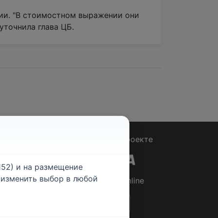
нии. "В стоимостном выражении они
 уточнила глава ЦБ.
Вопрос - Ответ
|
О проекте
52) и на размещение
е изменить выбор в любой
© 2026
Rabotniki.online
ты