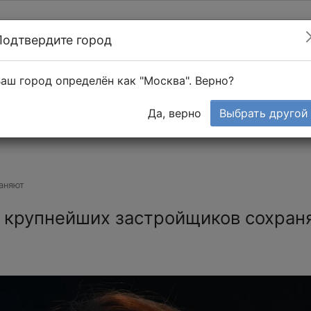
Подтвердите город
Найти мастера
т в 1-к квартире
аш город определён как "Москва". Верно?
Тендеры
Да, верно
Выбрать другой
аняют
 крупнейших застройщиков сохран