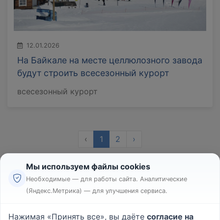
12.01.2026
На Байкале на месте целлюлозного завода
будут строить всесезонный курорт
всесезонный курорт
‹
1
2
›
Мы используем файлы cookies
Необходимые — для работы сайта. Аналитические
(Яндекс.Метрика) — для улучшения сервиса.
Реклама
Правила
Нажимая «Принять все», вы даёте
согласие на